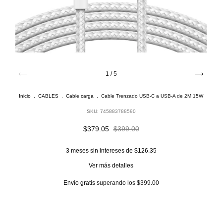
1
/
5
Inicio
.
CABLES
.
Cable carga
.
Cable Trenzado USB-C a USB-A de 2M 15W
SKU:
745883788590
$379.05
$399.00
3
meses sin intereses de
$126.35
Ver más detalles
Envío gratis
superando los
$399.00