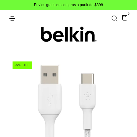
Envíos gratis en compras a partir de $399
0
-
5
% OFF