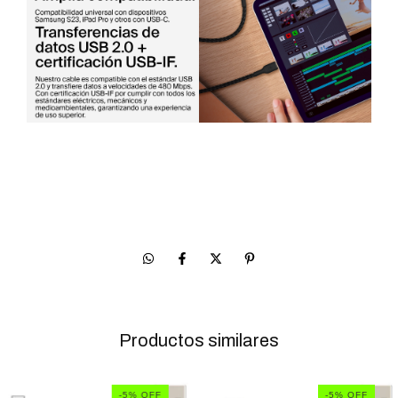
Productos similares
-
5
% OFF
-
5
% OFF