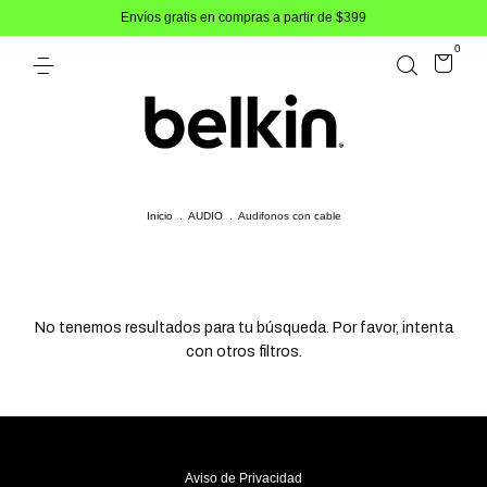
Envíos gratis en compras a partir de $399
0
Inicio
.
AUDIO
.
Audifonos con cable
No tenemos resultados para tu búsqueda. Por favor, intenta
con otros filtros.
Aviso de Privacidad