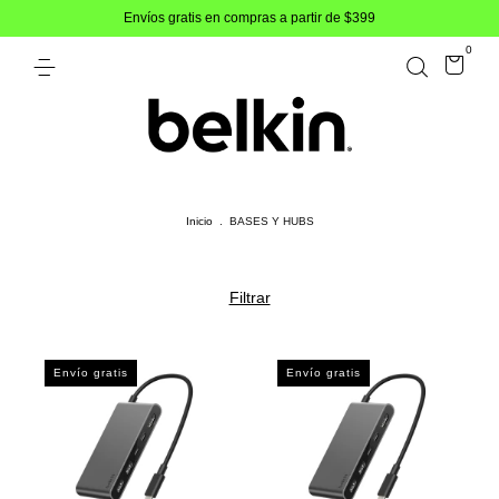
Envíos gratis en compras a partir de $399
0
Inicio
.
BASES Y HUBS
Filtrar
Envío gratis
Envío gratis