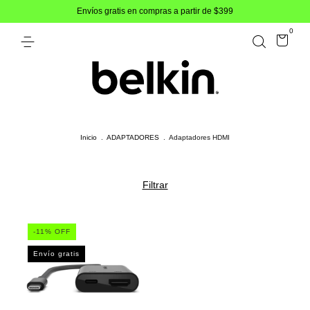
Envíos gratis en compras a partir de $399
0
Inicio
.
ADAPTADORES
.
Adaptadores HDMI
Filtrar
-
11
% OFF
Envío gratis