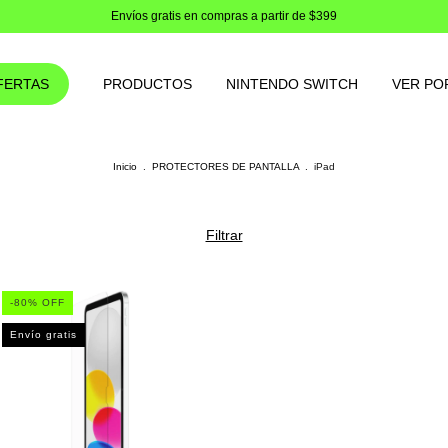
Envíos gratis en compras a partir de $399
FERTAS
PRODUCTOS
NINTENDO SWITCH
VER PO
Inicio
.
PROTECTORES DE PANTALLA
.
iPad
Filtrar
-
80
% OFF
Envío gratis