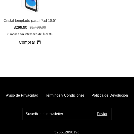
Cristal templado para iPad 10.5"
$299.80
$1,499.00
3
meses sin intereses de
$99.93
Aviso de Privacidad
Términos y Condiciones
Política de Devolución
525512896196