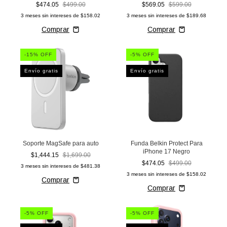
$474.05
$499.00
$569.05
$599.00
3
meses sin intereses de
$158.02
3
meses sin intereses de
$189.68
-
15
% OFF
-
5
% OFF
Envío gratis
Envío gratis
Soporte MagSafe para auto
Funda Belkin Protect Para
iPhone 17 Negro
$1,444.15
$1,699.00
$474.05
$499.00
3
meses sin intereses de
$481.38
3
meses sin intereses de
$158.02
-
5
% OFF
-
5
% OFF