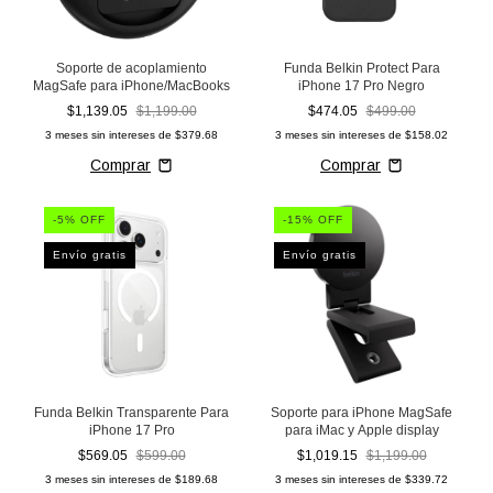
Soporte de acoplamiento
Funda Belkin Protect Para
MagSafe para iPhone/MacBooks
iPhone 17 Pro Negro
$1,139.05
$1,199.00
$474.05
$499.00
3
meses sin intereses de
$379.68
3
meses sin intereses de
$158.02
-
5
% OFF
-
15
% OFF
Envío gratis
Envío gratis
Funda Belkin Transparente Para
Soporte para iPhone MagSafe
iPhone 17 Pro
para iMac y Apple display
$569.05
$599.00
$1,019.15
$1,199.00
3
meses sin intereses de
$189.68
3
meses sin intereses de
$339.72