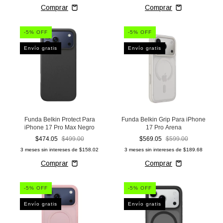
-
5
% OFF
-
5
% OFF
Envío gratis
Envío gratis
Funda Belkin Protect Para
Funda Belkin Grip Para iPhone
iPhone 17 Pro Max Negro
17 Pro Arena
$474.05
$499.00
$569.05
$599.00
3
meses sin intereses de
$158.02
3
meses sin intereses de
$189.68
-
5
% OFF
-
5
% OFF
Envío gratis
Envío gratis