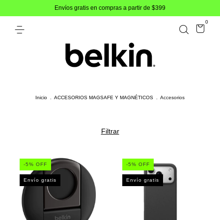
Envíos gratis en compras a partir de $399
0
Inicio
.
ACCESORIOS MAGSAFE Y MAGNÉTICOS
.
Accesorios
Filtrar
-
5
% OFF
-
5
% OFF
Envío gratis
Envío gratis