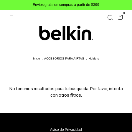
Envíos gratis en compras a partir de $399
0
Inicio
.
ACCESORIOS PARA AIRTAG
.
Holders
No tenemos resultados para tu búsqueda. Por favor, intenta
con otros filtros.
Aviso de Privacidad