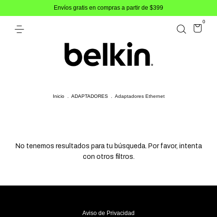
Envíos gratis en compras a partir de $399
0
Inicio
.
ADAPTADORES
.
Adaptadores Ethernet
No tenemos resultados para tu búsqueda. Por favor, intenta
con otros filtros.
Aviso de Privacidad