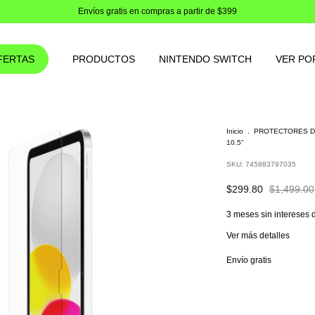
Envíos gratis en compras a partir de $399
FERTAS
PRODUCTOS
NINTENDO SWITCH
VER PO
Inicio
.
PROTECTORES D
10.5"
SKU:
745883797035
$299.80
$1,499.00
3
meses sin intereses 
Ver más detalles
Envío gratis