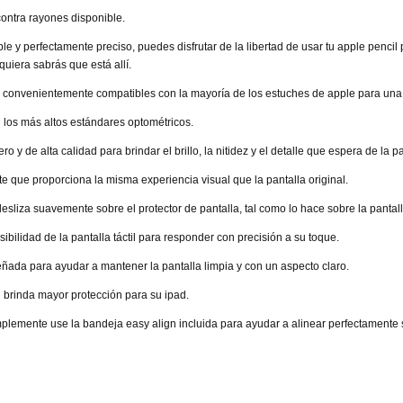
contra rayones disponible.
le y perfectamente preciso, puedes disfrutar de la libertad de usar tu apple pencil 
uiera sabrás que está allí.
n convenientemente compatibles con la mayoría de los estuches de apple para una
 los más altos estándares optométricos.
 y de alta calidad para brindar el brillo, la nitidez y el detalle que espera de la p
te que proporciona la misma experiencia visual que la pantalla original.
desliza suavemente sobre el protector de pantalla, tal como lo hace sobre la pantall
ibilidad de la pantalla táctil para responder con precisión a su toque.
ñada para ayudar a mantener la pantalla limpia y con un aspecto claro.
n brinda mayor protección para su ipad.
mplemente use la bandeja easy align incluida para ayudar a alinear perfectamente s