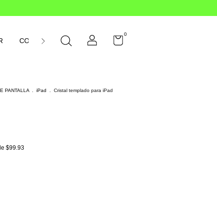
0
R
CONTÁCTANOS
E PANTALLA
.
iPad
.
Cristal templado para iPad
de
$99.93