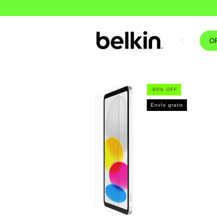
O
-
80
% OFF
Envío gratis