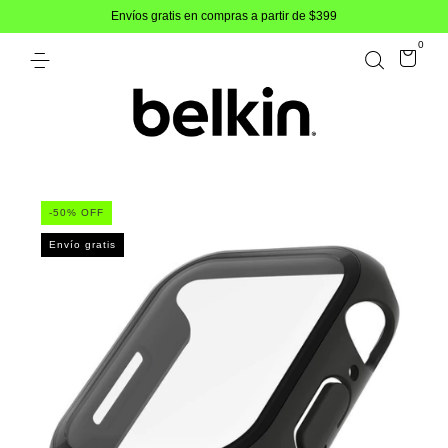
Envíos gratis en compras a partir de $399
0
-
50
% OFF
Envío gratis