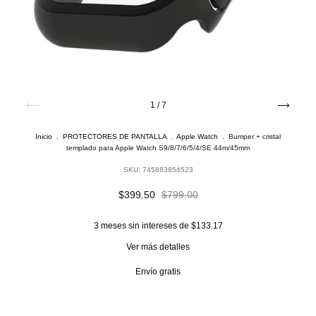
1
/
7
Inicio
.
PROTECTORES DE PANTALLA
.
Apple Watch
.
Bumper + cristal
templado para Apple Watch S9/8/7/6/5/4/SE 44m/45mm
SKU:
745883854523
$399.50
$799.00
3
meses sin intereses de
$133.17
Ver más detalles
Envío gratis