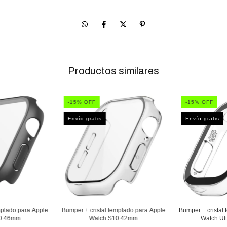
Productos similares
-
15
% OFF
-
15
% OFF
Envío gratis
Envío gratis
mplado para Apple
Bumper + cristal templado para Apple
Bumper + cristal
0 46mm
Watch S10 42mm
Watch Ul