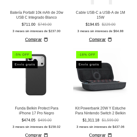
Batería Portatil 10k mAh de 20w
Cable USB-C a USB-A de 1M
USB C Integrado Blanco
15W
$711.00
$749.00
$194.65
$229.00
3
meses sin intereses de
$237.00
3
meses sin intereses de
$64.88
-
5
% OFF
-
18
% OFF
Envío gratis
Envío gratis
Funda Belkin Protect Para
Kit Powerbank 20W Y Estuche
iPhone 17 Pro Negro
Para Nintendo Switch 2 Belkin
$474.05
$499.00
$1,311.18
$1,599.00
3
meses sin intereses de
$158.02
3
meses sin intereses de
$437.06