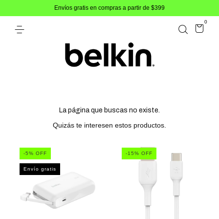
Envíos gratis en compras a partir de $399
0
La página que buscas no existe.
Quizás te interesen estos productos.
-
5
% OFF
-
15
% OFF
Envío gratis