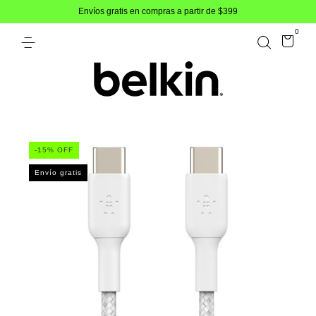
Envíos gratis en compras a partir de $399
0
-
15
% OFF
Envío gratis