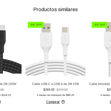
Productos similares
-
5
% OFF
-
5
% OFF
de 2M 100W
Cable USB-C a USB-A de 2M 15W
Cable trenzad
.00
$265.05
$279.00
$2
de
$118.10
3
meses sin intereses de
$88.35
3
meses 