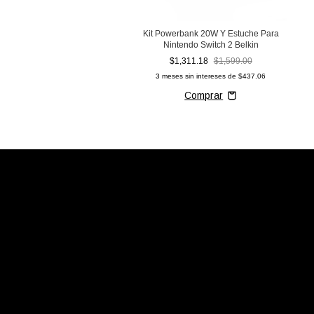
Kit Powerbank 20W Y Estuche Para
Nintendo Switch 2 Belkin
$1,311.18
$1,599.00
3
meses sin intereses de
$437.06