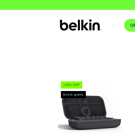
O
-
18
% OFF
Envío gratis