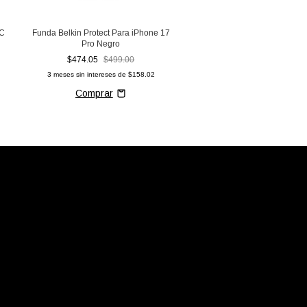
 C
Funda Belkin Protect Para iPhone 17
Pro Negro
$474.05
$499.00
3
meses sin intereses de
$158.02