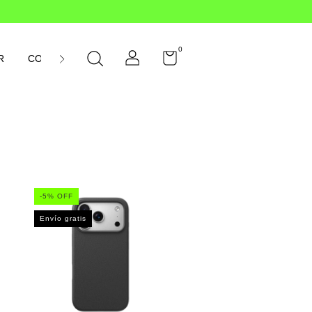
0
R
CONTÁCTANOS
-
5
% OFF
Envío gratis