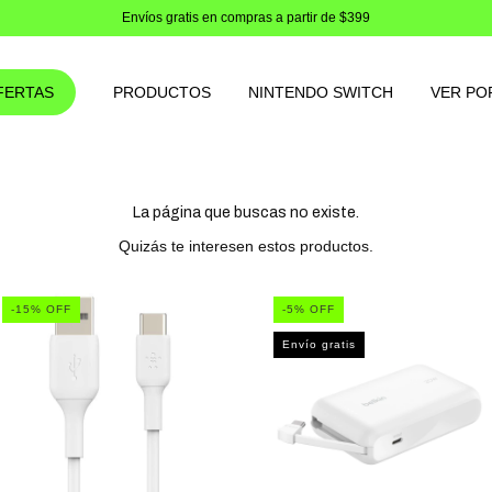
Envíos gratis en compras a partir de $399
FERTAS
PRODUCTOS
NINTENDO SWITCH
VER PO
La página que buscas no existe.
Quizás te interesen estos productos.
-
15
% OFF
-
5
% OFF
Envío gratis