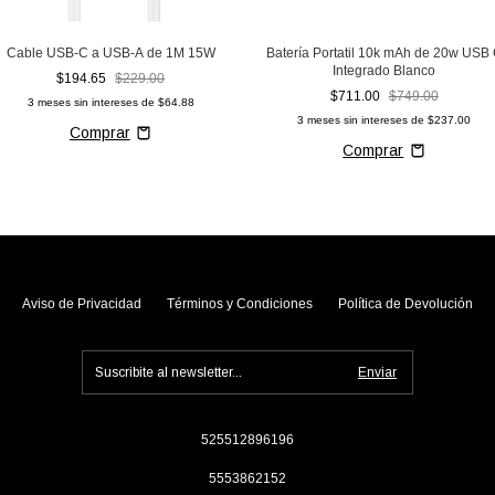
Cable USB-C a USB-A de 1M 15W
Batería Portatil 10k mAh de 20w USB
Integrado Blanco
$194.65
$229.00
$711.00
$749.00
3
meses sin intereses de
$64.88
3
meses sin intereses de
$237.00
Aviso de Privacidad
Términos y Condiciones
Política de Devolución
525512896196
5553862152