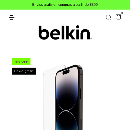
Envíos gratis en compras a partir de $399
0
-
5
% OFF
Envío gratis