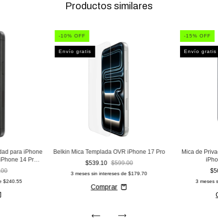
Productos similares
-
10
% OFF
-
15
% OFF
Envío gratis
Envío gratis
idad para iPhone
Belkin Mica Templada OVR iPhone 17 Pro
Mica de Priv
 iPhone 14 Pro
iPho
$539.10
$599.00
.00
$5
3
meses sin intereses de
$179.70
de
$240.55
3
meses s