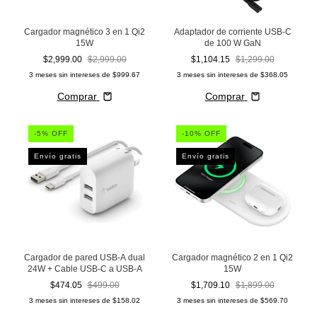
Cargador magnético 3 en 1 Qi2
Adaptador de corriente USB-C
15W
de 100 W GaN
$2,999.00
$2,999.00
$1,104.15
$1,299.00
3
meses sin intereses de
$999.67
3
meses sin intereses de
$368.05
Comprar
Comprar
-
5
% OFF
-
10
% OFF
Envío gratis
Envío gratis
Cargador de pared USB-A dual
Cargador magnético 2 en 1 Qi2
24W + Cable USB-C a USB-A
15W
$474.05
$499.00
$1,709.10
$1,899.00
3
meses sin intereses de
$158.02
3
meses sin intereses de
$569.70