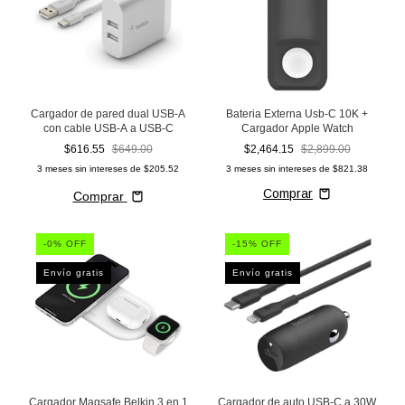
Cargador de pared dual USB-A
Bateria Externa Usb-C 10K +
con cable USB-A a USB-C
Cargador Apple Watch
$616.55
$649.00
$2,464.15
$2,899.00
3
meses sin intereses de
$205.52
3
meses sin intereses de
$821.38
Comprar
-
0
% OFF
-
15
% OFF
Envío gratis
Envío gratis
Cargador Magsafe Belkin 3 en 1
Cargador de auto USB-C a 30W