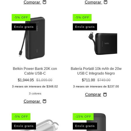
Comprar
Comprar
-
5
% OFF
-
5
% OFF
Envío gratis
Envío gratis
Belkin Power Bank 20K con
Batería Portatil 10k mAh de 20w
Cable USB-C
USB C Integrado Negro
$1,044.05
$1,099.00
$711.00
$749.00
3
meses sin intereses de
$348.02
3
meses sin intereses de
$237.00
3 colores
Comprar
-
5
% OFF
-
15
% OFF
Envío gratis
Envío gratis