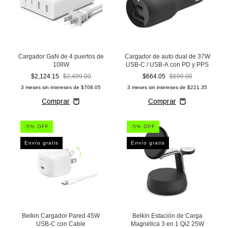
Cargador GaN de 4 puertos de
Cargador de auto dual de 37W
108W
USB-C / USB-A con PD y PPS
$2,124.15
$2,499.00
$664.05
$699.00
3
meses sin intereses de
$708.05
3
meses sin intereses de
$221.35
-
5
% OFF
-
5
% OFF
Envío gratis
Envío gratis
Belkin Cargador Pared 45W
Belkin Estación de Carga
USB-C con Cable
Magnética 3 en 1 Qi2 25W