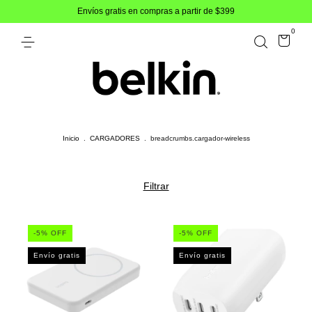
Envíos gratis en compras a partir de $399
0
Inicio
.
CARGADORES
.
breadcrumbs.cargador-wireless
Filtrar
-
5
% OFF
-
5
% OFF
Envío gratis
Envío gratis