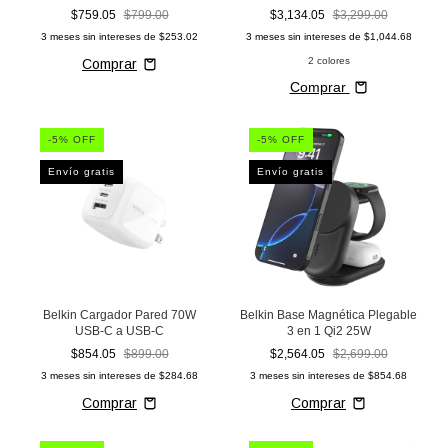
$759.05
$799.00
$3,134.05
$3,299.00
3
meses sin intereses de
$253.02
3
meses sin intereses de
$1,044.68
2 colores
Comprar
-
5
% OFF
-
5
% OFF
Envío gratis
Envío gratis
Belkin Cargador Pared 70W
Belkin Base Magnética Plegable
USB-C a USB-C
3 en 1 Qi2 25W
$854.05
$899.00
$2,564.05
$2,699.00
3
meses sin intereses de
$284.68
3
meses sin intereses de
$854.68