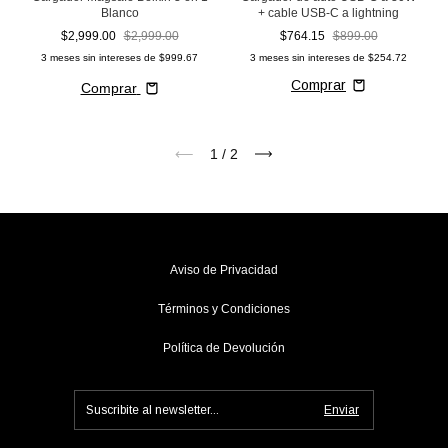
Blanco
+ cable USB-C a lightning
$2,999.00
$2,999.00
$764.15
$899.00
3
meses sin intereses de
$999.67
3
meses sin intereses de
$254.72
Comprar
1
/
2
Aviso de Privacidad
Términos y Condiciones
Política de Devolución