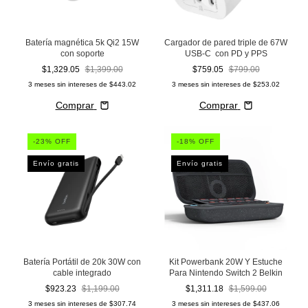
Batería magnética 5k Qi2 15W
Cargador de pared triple de 67W
con soporte
USB-C con PD y PPS
$1,329.05
$1,399.00
$759.05
$799.00
3
meses sin intereses de
$443.02
3
meses sin intereses de
$253.02
Comprar
Comprar
-
23
% OFF
-
18
% OFF
Envío gratis
Envío gratis
Batería Portátil de 20k 30W con
Kit Powerbank 20W Y Estuche
cable integrado
Para Nintendo Switch 2 Belkin
$923.23
$1,199.00
$1,311.18
$1,599.00
3
meses sin intereses de
$307.74
3
meses sin intereses de
$437.06