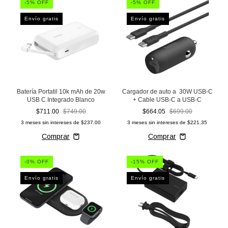
-
5
% OFF
-
5
% OFF
Envío gratis
Envío gratis
Batería Portatil 10k mAh de 20w
Cargador de auto a 30W USB-C
USB C Integrado Blanco
+ Cable USB-C a USB-C
$711.00
$749.00
$664.05
$699.00
3
meses sin intereses de
$237.00
3
meses sin intereses de
$221.35
-
0
% OFF
-
15
% OFF
Envío gratis
Envío gratis